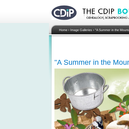
Home
›
Image Galleries
›
"A Summer in the Mountain
"A Summer in the Mounta