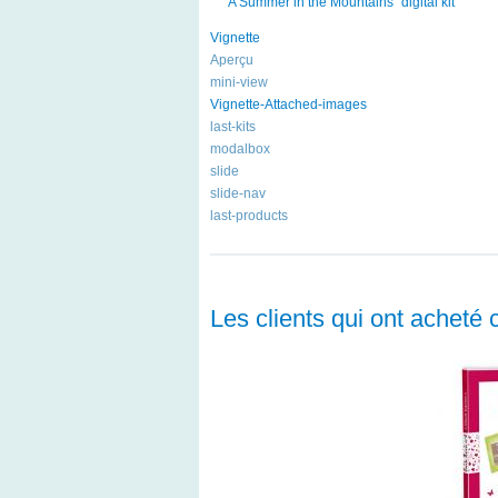
"A Summer in the Mountains" digital kit
Vignette
Aperçu
mini-view
Vignette-Attached-images
last-kits
modalbox
slide
slide-nav
last-products
Les clients qui ont acheté 