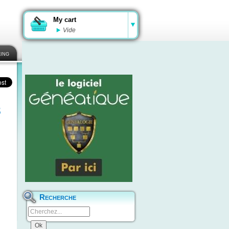
My cart
Vide
ing
3
Recherche