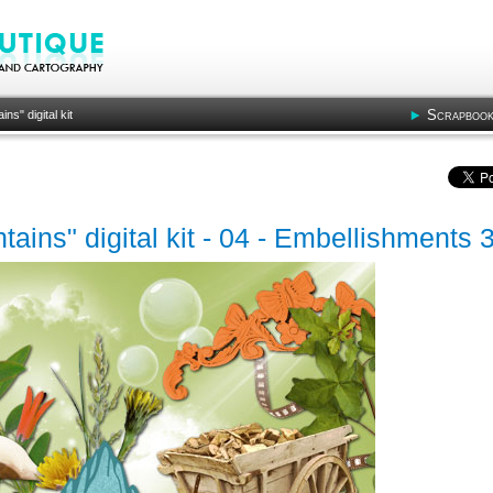
Scrapbook
s" digital kit
ins" digital kit - 04 - Embellishments 