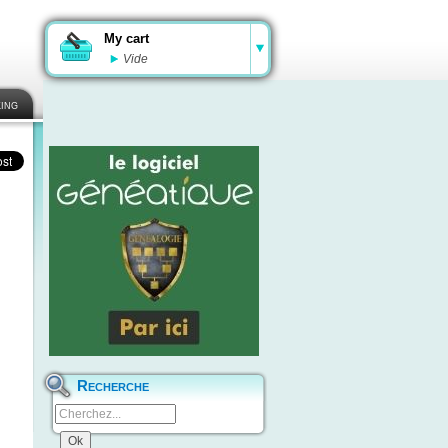
My cart
Vide
ing
Recherche