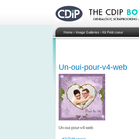
Home
›
Image Galleries
›
Kit Petit coeur
Un-oui-pour-v4-web
Un-oui-pour-v4-web
Kit Petit coeur