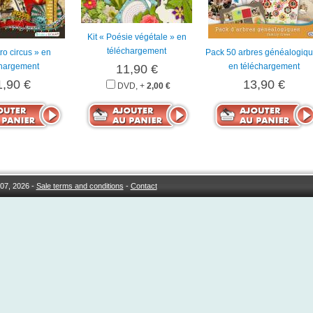
Kit « Poésie végétale » en
téléchargement
tro circus » en
Pack 50 arbres généalogiq
chargement
en téléchargement
11,90 €
1,90 €
13,90 €
DVD, +
2,00 €
07, 2026 -
Sale terms and conditions
-
Contact