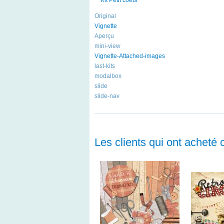
Original
Vignette
Aperçu
mini-view
Vignette-Attached-images
last-kits
modalbox
slide
slide-nav
Les clients qui ont acheté 