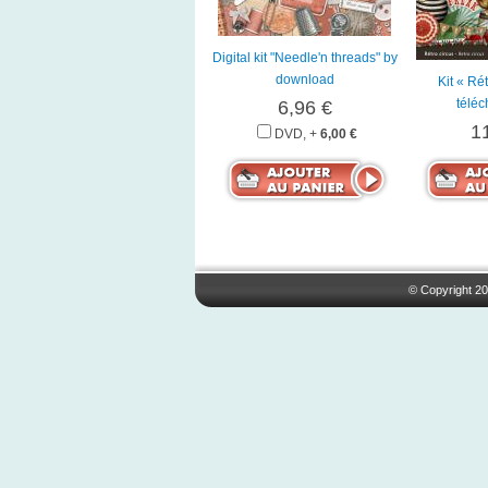
Digital kit "Needle'n threads" by
download
Kit « Ré
télé
6,96 €
1
DVD, +
6,00 €
© Copyright 20