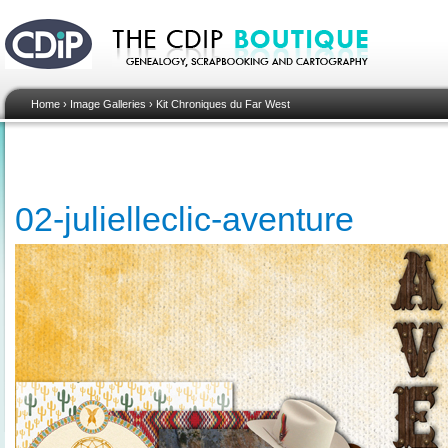
Home
›
Image Galleries
›
Kit Chroniques du Far West
02-julielleclic-aventure