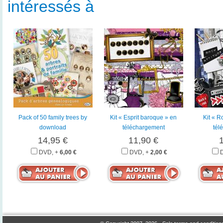
intéressés à
Pack of 50 family trees by
Kit « Esprit baroque » en
Kit « R
download
téléchargement
tél
14,95 €
11,90 €
DVD, +
6,00 €
DVD, +
2,00 €