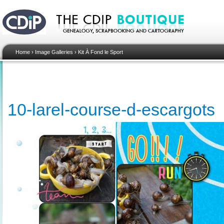
Home
›
Image Galleries
›
Kit À Fond le Sport
10-larel-course-d-escargots