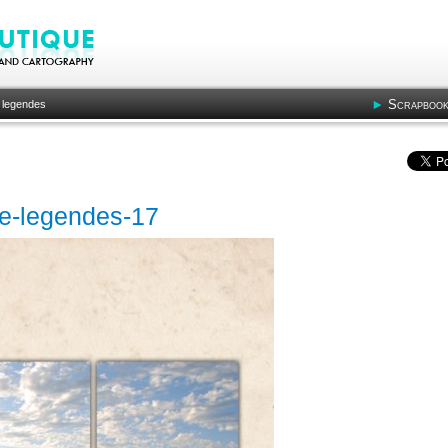
Scrapbook
 legendes
de-legendes-17