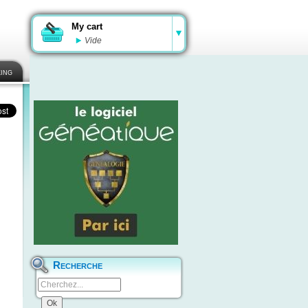
My cart
Vide
ing
Recherche