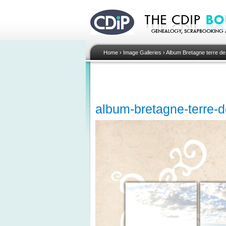
Home
›
Image Galleries
›
Album Bretagne terre de
album-bretagne-terre-