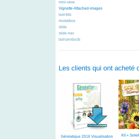
mini-view
Vignette-Attached-images
last-kits
modalbox
slide
slide-nav
last-products
Les clients qui ont acheté 
Kit « Sole
Généatique 2016 Visualisation