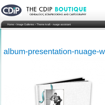
Home
›
Image Galleries
›
Theme kraft - nuage assistant
album-presentation-nuage-