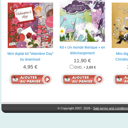
Kit « Un monde féerique » en
téléchargement
Mini digital kit "Valentine Day"
Mini dig
by download
Christm
11,90 €
4,95 €
DVD, +
2,00 €
© Copyright 2007, 2026 -
Sale terms and condition