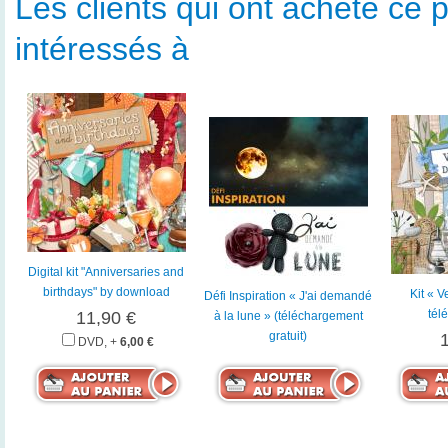
Les clients qui ont acheté ce p
intéressés à
Digital kit "Anniversaries and
birthdays" by download
Kit « V
Défi Inspiration « J'ai demandé
tél
11,90 €
à la lune » (téléchargement
gratuit)
DVD, +
6,00 €