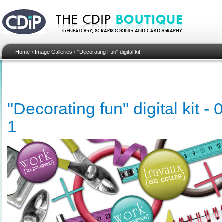
Home
›
Image Galleries
›
"Decorating Fun" digital kit
"Decorating fun" digital kit 
1