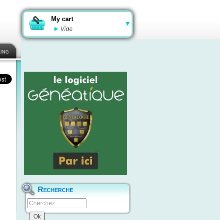
My cart
Vide
ing
Recherche