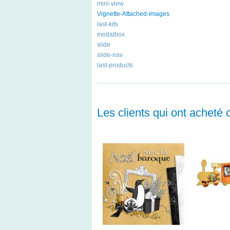
mini-view
Vignette-Attached-images
last-kits
modalbox
slide
slide-nav
last-products
Les clients qui ont acheté 