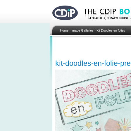
Home
›
Image Galleries
›
Kit Doodles en folies
kit-doodles-en-folie-pr