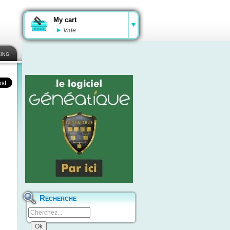
My cart
Vide
ing
Recherche