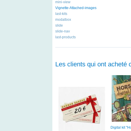
mini-view
Vignette-Attached-images
last-kits
modalbox
slide
slide-nav
last-products
Les clients qui ont acheté 
Digital kit 