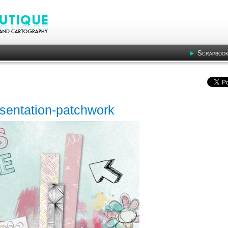
Scrapbook
esentation-patchwork