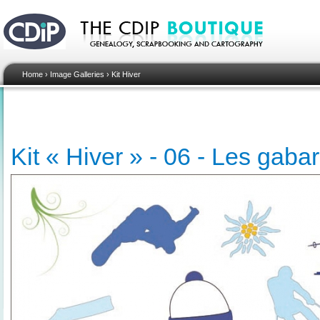
Home
›
Image Galleries
›
Kit Hiver
Kit « Hiver » - 06 - Les gabar