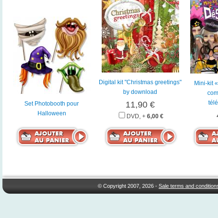
Digital kit "Christmas greetings"
Mini-kit
by download
com
tél
11,90 €
Set Photobooth pour
Halloween
DVD, +
6,00 €
© Copyright 2007, 2026 -
Sale terms and condition