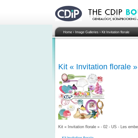
Home
›
Image Galleries
›
Kit Invitation florale
Kit « Invitation florale
Kit « Invitation florale » - 02 - US - Les emb
Kit Invitation florale