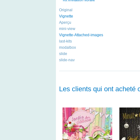
Original
Vignette
Aperçu
mini-view
Vignette-Attached-images
last-kits
modalbox
slide
slide-nav
Les clients qui ont acheté 