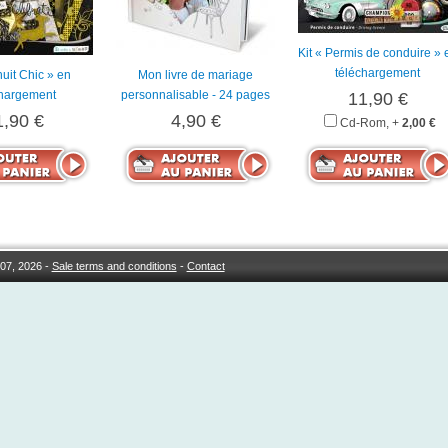
Kit « Permis de conduire » 
téléchargement
nuit Chic » en
Mon livre de mariage
chargement
personnalisable - 24 pages
11,90 €
1,90 €
4,90 €
Cd-Rom, +
2,00 €
07, 2026 -
Sale terms and conditions
-
Contact