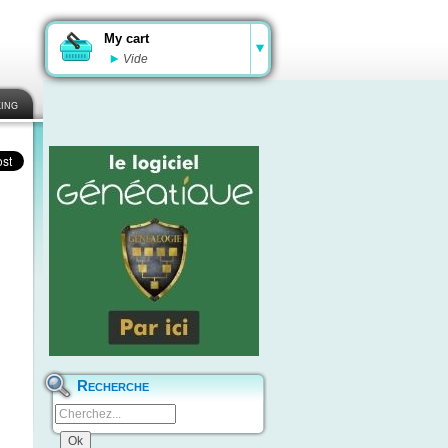
My cart
Vide
ing
Recherche