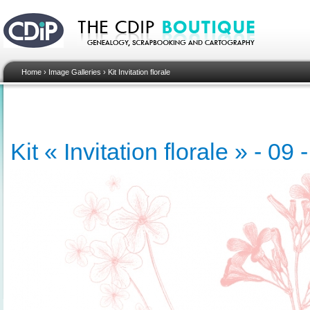
Home
›
Image Galleries
›
Kit Invitation florale
Kit « Invitation florale » - 0