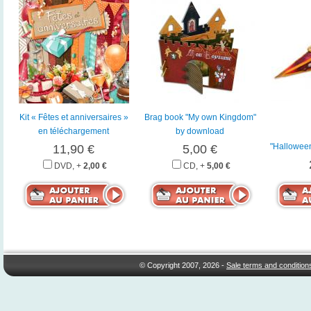
Kit « Fêtes et anniversaires »
Brag book "My own Kingdom"
en téléchargement
by download
"Hallowee
11,90 €
5,00 €
DVD, +
2,00 €
CD, +
5,00 €
© Copyright 2007, 2026 -
Sale terms and condition