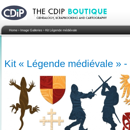
Home
›
Image Galleries
›
Kit Légende médiévale
Kit « Légende médiévale » - 