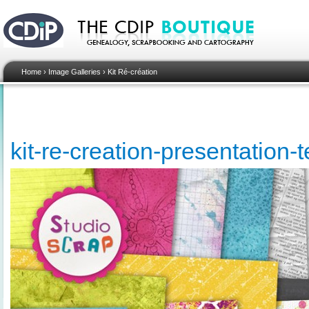
Home
›
Image Galleries
›
Kit Ré-création
kit-re-creation-presentation-