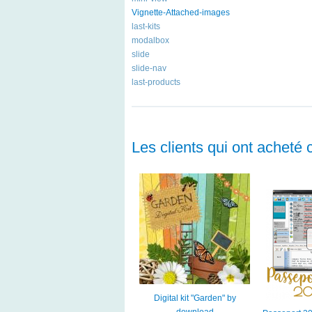
Vignette-Attached-images
last-kits
modalbox
slide
slide-nav
last-products
Les clients qui ont acheté 
Digital kit "Garden" by