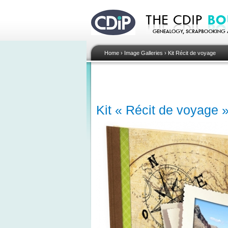
Home
›
Image Galleries
›
Kit Récit de voyage
Kit « Récit de voyage »