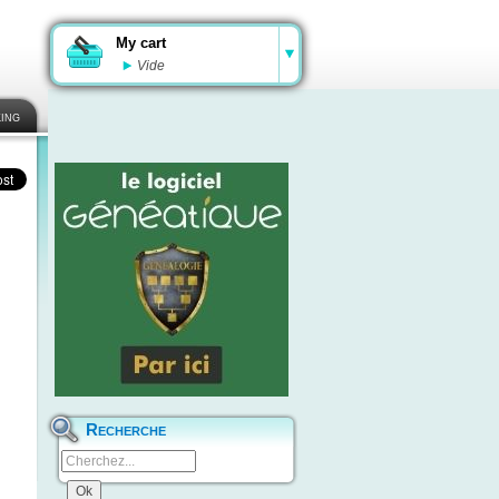
My cart
Vide
ing
Recherche