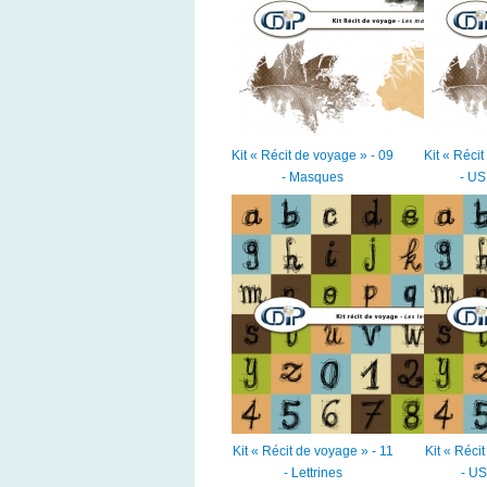
Kit « Récit de voyage » - 09
Kit « Réci
- Masques
- US
Kit « Récit de voyage » - 11
Kit « Réci
- Lettrines
- US