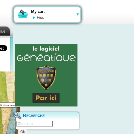
My cart
Vide
ing
Recherche