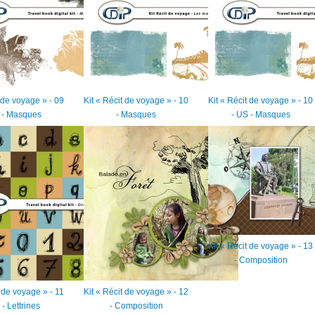
t de voyage » - 09
Kit « Récit de voyage » - 10
Kit « Récit de voyage » - 10
 - Masques
- Masques
- US - Masques
Kit « Récit de voyage » - 13
- Composition
t de voyage » - 11
Kit « Récit de voyage » - 12
 - Lettrines
- Composition