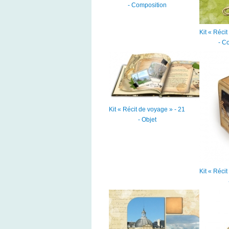
- Composition
Kit « Réci
- C
Kit « Récit de voyage » - 21
- Objet
Kit « Réci