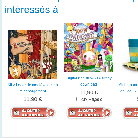
intéressés à
Digital kit "100% kawaii" by
download
Kit « Légende médiévale » en
Mini-album
téléchargement
de l'eau »
11,90 €
11,90 €
CD, +
5,00 €