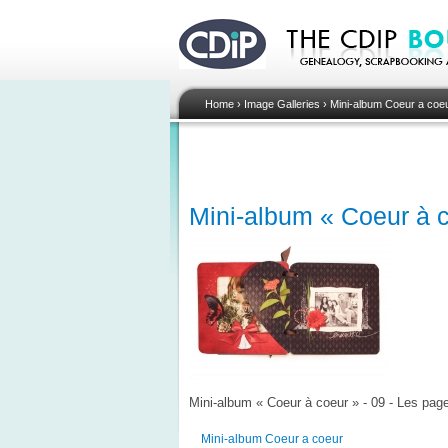
Home
›
Image Galleries
›
Mini-album Coeur a coe
Mini-album « Coeur à c
Mini-album « Coeur à coeur » - 09 - Les pag
Mini-album Coeur a coeur