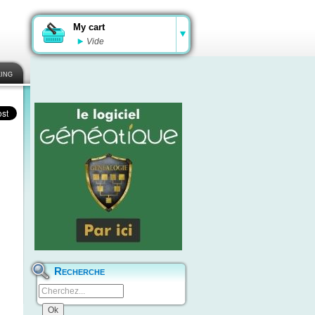
My cart
Vide
ing
Recherche