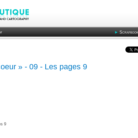
Scrapbook
ur
oeur » - 09 - Les pages 9
es 9