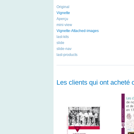
Original
Vignette
Aperçu
mini-view
Vignette-Attached-images
last-kits
slide
slide-nav
last-products
Les clients qui ont acheté 