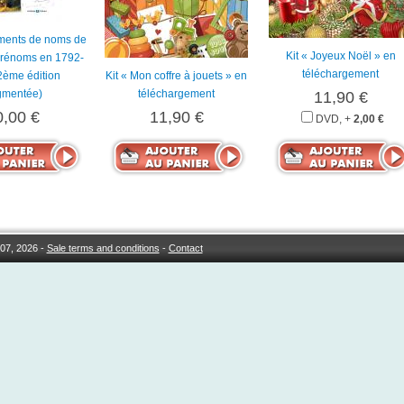
ments de noms de
Kit « Joyeux Noël » en
 prénoms en 1792-
téléchargement
2ème édition
Kit « Mon coffre à jouets » en
gmentée)
téléchargement
11,90 €
0,00 €
11,90 €
DVD, +
2,00 €
07, 2026 -
Sale terms and conditions
-
Contact