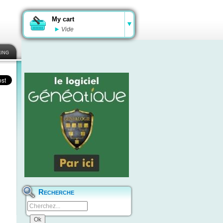
My cart
Vide
ing
Recherche