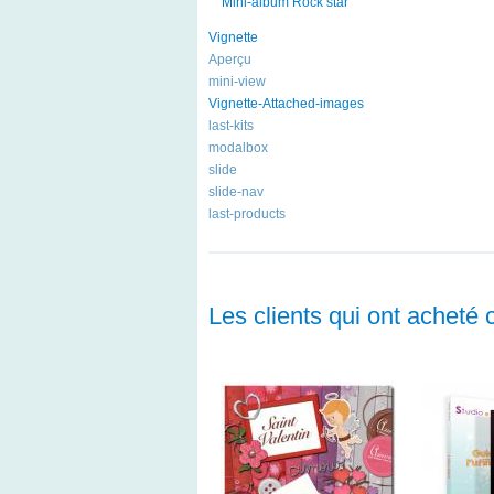
Mini-album Rock star
Vignette
Aperçu
mini-view
Vignette-Attached-images
last-kits
modalbox
slide
slide-nav
last-products
Les clients qui ont acheté 