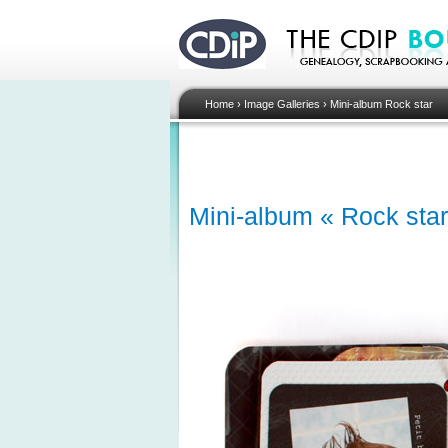
Home
›
Image Galleries
›
Mini-album Rock star
Mini-album « Rock star