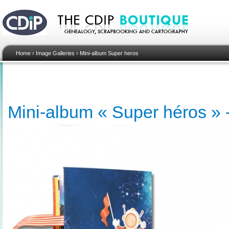
Home
›
Image Galleries
›
Mini-album Super heros
Mini-album « Super héros » -