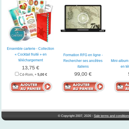
Ensemble carterie - Collection
« Cocktail fruité » en
Formation RFG en ligne -
téléchargement
Rechercher ses ancêtres
Mini-album 
italiens
en t
13,75 €
99,00 €
Cd-Rom, +
5,00 €
© Copyright 2007, 2026 -
Sale terms and condition