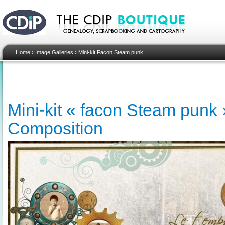
Home
›
Image Galleries
›
Mini-kit Facon Steam punk
Mini-kit « facon Steam punk »
Composition