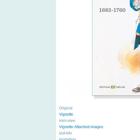
Original
Vignette
mini-view
Vignette-Attached-images
last-kits
modalbox