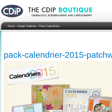
Home
›
Image Galleries
›
Pack Calendriers
pack-calendrier-2015-patch