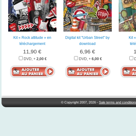
Kit « Rock attitude » en
Digital kit "Urban Street" by
Kit 
téléchargement
download
tél
11,90 €
6,96 €
DVD, +
2,00 €
DVD, +
6,00 €
© Copyright 2007, 2026 -
Sale terms and condition