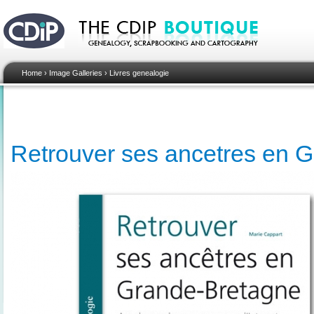
Home
›
Image Galleries
›
Livres genealogie
Retrouver ses ancetres en 