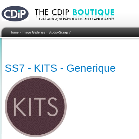
Home
›
Image Galleries
›
Studio-Scrap 7
SS7 - KITS - Generique