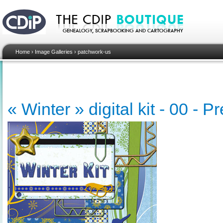
Home
›
Image Galleries
›
patchwork-us
« Winter » digital kit - 00 - P