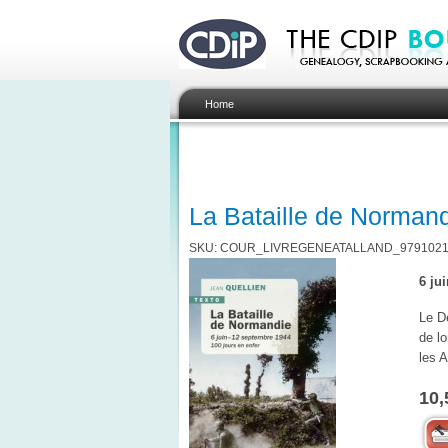
Home
La Bataille de Norman
SKU: COUR_LIVREGENEATALLAND_9791021
6 ju
Le D
de lo
les A
10,