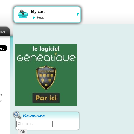
My cart
Vide
ing
rs
e,
Recherche