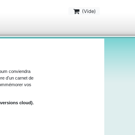
(
Vide
)
lbum conviendra
re d'un carnet de
r commémorer vos
(versions cloud).