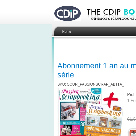
Home
Abonnement 1 an au m
série
SKU: COUR_PASSIONSCRAP_ABT1A_
Prof
1 Hor
61,5