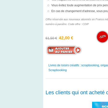
Vous évitez toute augmentation de prix pe
En cas de changement d'adresse, vous po
Offre réservée aux nouveaux abonnés en France métrop
numéro à paraître. Code offre : CDIP
-31%
42,00 €
61,50 €
Livres de loisirs créatifs : scrapbooking, origam
Scrapbooking
Les clients qui ont acheté 