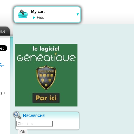
My cart
Vide
ing
s-
os +
Recherche