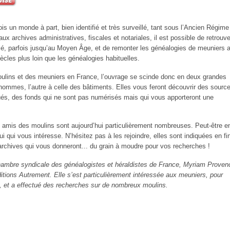
is un monde à part, bien identifié et très surveillé, tant sous l’Ancien Régime
ux archives administratives, fiscales et notariales, il est possible de retrouve
ssé, parfois jusqu’au Moyen Âge, et de remonter les généalogies de meuniers a
ècles plus loin que les généalogies habituelles.
moulins et des meuniers en France, l’ouvrage se scinde donc en deux grandes
hommes, l’autre à celle des bâtiments. Elles vous feront découvrir des sourc
ués, des fonds qui ne sont pas numérisés mais qui vous apporteront une
 amis des moulins sont aujourd’hui particulièrement nombreuses. Peut-être e
celui qui vous intéresse. N’hésitez pas à les rejoindre, elles sont indiquées en fi
archives qui vous donneront... du grain à moudre pour vos recherches !
hambre syndicale des généalogistes et héraldistes de France, Myriam Proven
itions Autrement. Elle s’est particulièrement intéressée aux meuniers, pour
, et a effectué des recherches sur de nombreux moulins.