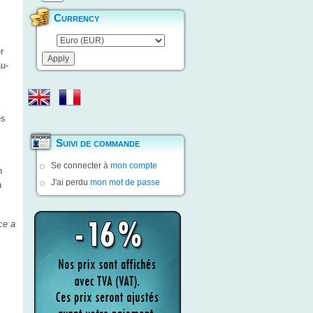
Currency
r
u-
es
Suivi de commande
Se connecter à
mon compte
n
J'ai perdu
mon mot de passe
n
ce a