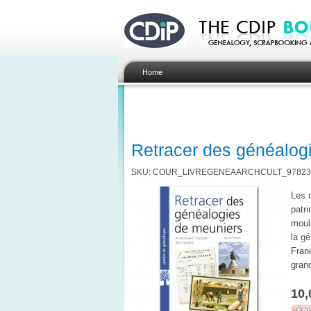
Home
Retracer des généalog
SKU: COUR_LIVREGENEAARCHCULT_97823
Les m
patri
moul
la g
Fran
gran
10,