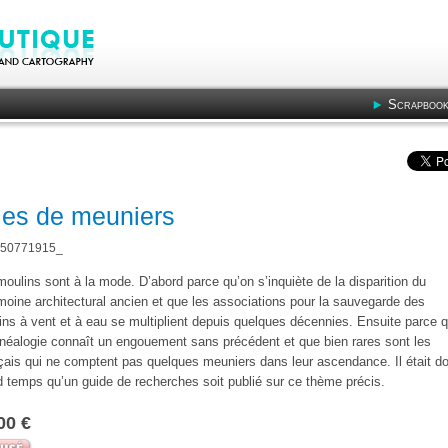
Scrapbook
ies de meuniers
50771915_
oulins sont à la mode. D’abord parce qu’on s’inquiète de la disparition du
moine architectural ancien et que les associations pour la sauvegarde des
ins à vent et à eau se multiplient depuis quelques décennies. Ensuite parce 
énéalogie connaît un engouement sans précédent et que bien rares sont les
çais qui ne comptent pas quelques meuniers dans leur ascendance. Il était d
d temps qu’un guide de recherches soit publié sur ce thème précis.
00 €