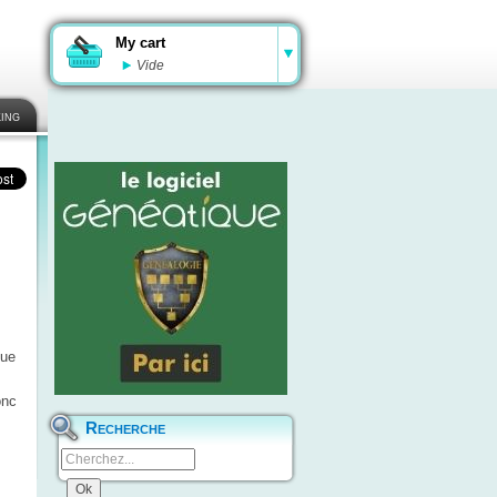
My cart
Vide
ing
que
onc
Recherche