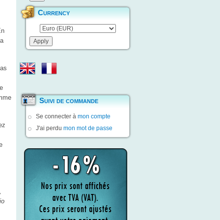
Currency
En
la
pas
re
omme
Suivi de commande
Se connecter à
mon compte
ez
J'ai perdu
mon mot de passe
e
,
io