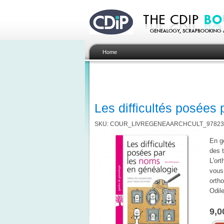
Home
Les difficultés posées
SKU: COUR_LIVREGENEAARCHCULT_97823
En g
des t
L'ort
vous
orth
Odil
9,0