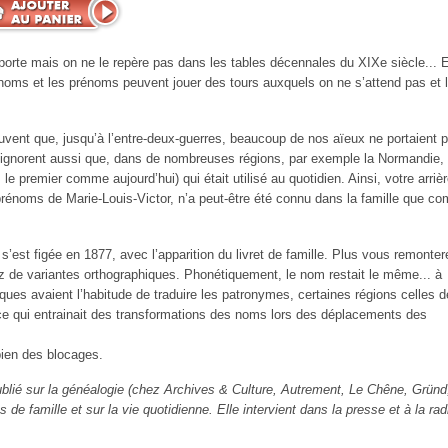
 porte mais on ne le repère pas dans les tables décennales du XIXe siècle... 
 noms et les prénoms peuvent jouer des tours auxquels on ne s’attend pas et 
uvent que, jusqu’à l’entre-deux-guerres, beaucoup de nos aïeux ne portaient 
ls ignorent aussi que, dans de nombreuses régions, par exemple la Normandie,
s le premier comme aujourd’hui) qui était utilisé au quotidien. Ainsi, votre arriè
s prénoms de Marie-Louis-Victor, n’a peut-être été connu dans la famille que c
’est figée en 1877, avec l’apparition du livret de famille. Plus vous remonter
z de variantes orthographiques. Phonétiquement, le nom restait le même... à
ues avaient l’habitude de traduire les patronymes, certaines régions celles d
ce qui entrainait des transformations des noms lors des déplacements des
 bien des blocages.
blié sur la généalogie (chez Archives & Culture, Autrement, Le Chêne, Gründ
e famille et sur la vie quotidienne. Elle intervient dans la presse et à la rad