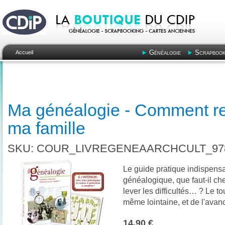
Généalogie
Scrapbook
Accueil
Ma généalogie - Comment retr
ma famille
SKU: COUR_LIVREGENEAARCHCULT_978
Le guide pratique indispensa
généalogique, que faut-il ch
lever les difficultés… ? Le t
même lointaine, et de l'avan
14,90 €