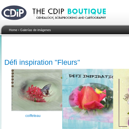
Home
›
Galerías de imágenes
Défi inspiration "Fleurs"
coiffeteau