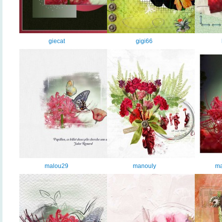
giecat
gigi66
malou29
manouly
ma