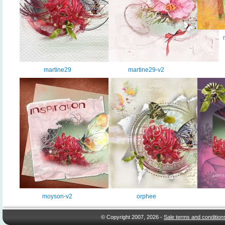
martine29
martine29-v2
moyson-v2
orphee
© Copyright 2007, 2026 -
Sale terms and condition