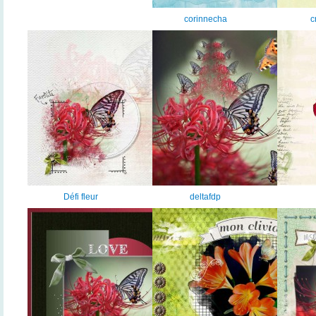
corinnecha
c
Défi fleur
deltafdp