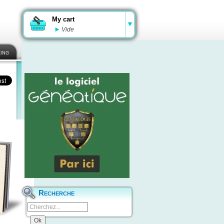
My cart
Vide
ing
Recherche