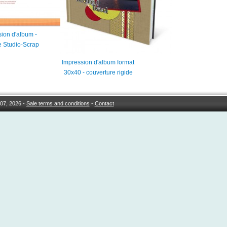
ion d'album -
e Studio-Scrap
Impression d'album format
30x40 - couverture rigide
07, 2026 -
Sale terms and conditions
-
Contact