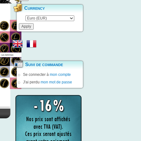
Currency
Suivi de commande
Se connecter à
mon compte
J'ai perdu
mon mot de passe