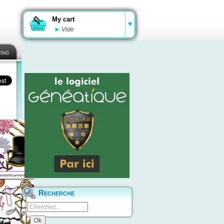
My cart
Vide
ing
Recherche