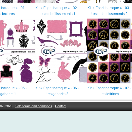
t baroque » - 01 -
Kit « Esprit baroque » - 02 -
Kit « Esprit baroque » - 03 -
 textures
Les embellissements 1
Les embellissements 2
t baroque » - 05 -
Kit « Esprit baroque » - 06 -
Kit « Esprit baroque » - 07 -
gabarits 1
Les gabarits 2
Les lettrines
07, 2026 -
Sale terms and conditions
-
Contact