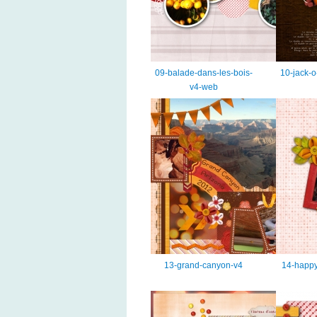
09-balade-dans-les-bois-
10-jack-o
v4-web
13-grand-canyon-v4
14-happy