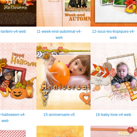
-lantern-v4-web
11-week-end-automnal-v4-
12-sous-les-tropiques-v4-
web
web
-halloween-v4-
15-anniversaire-v5
16-baby-love-v4-web
web