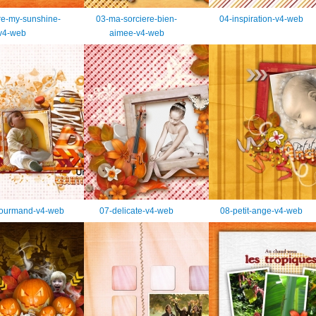
re-my-sunshine-
03-ma-sorciere-bien-
04-inspiration-v4-web
v4-web
aimee-v4-web
gourmand-v4-web
07-delicate-v4-web
08-petit-ange-v4-web