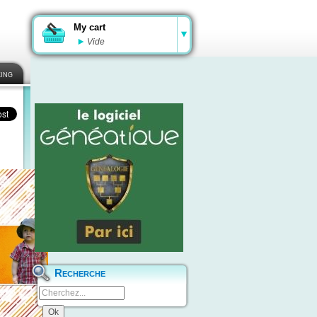
My cart
Vide
ing
Recherche