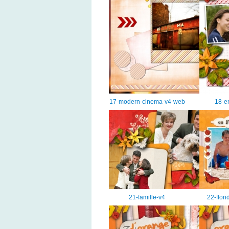
17-modern-cinema-v4-web
18-e
21-famille-v4
22-flor