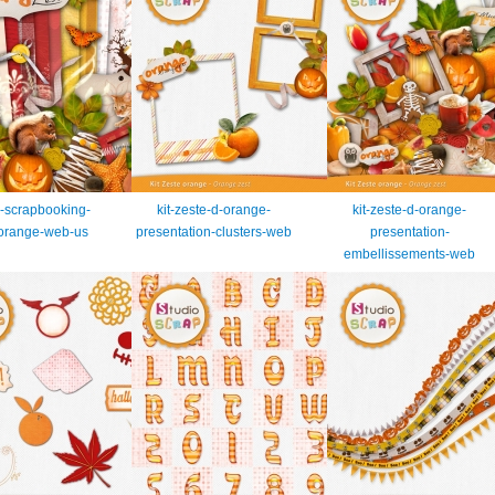
al-scrapbooking-
kit-zeste-d-orange-
kit-zeste-d-orange-
-orange-web-us
presentation-clusters-web
presentation-
embellissements-web