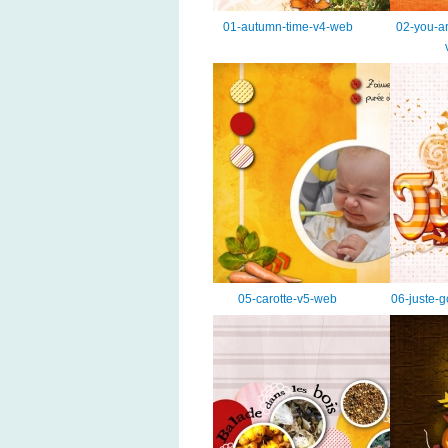
01-autumn-time-v4-web
02-you-a
05-carotte-v5-web
06-juste-