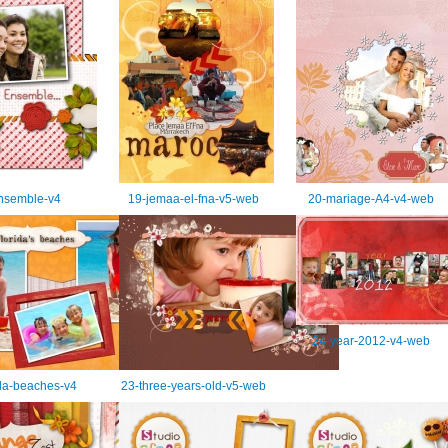
nsemble-v4
19-jemaa-el-fna-v5-web
20-mariage-A4-v4-web
24-year-2012-v4-web
ida-beaches-v4
23-three-years-old-v5-web