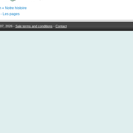
 « Notre histoire
1 - Les pages
07, 2026 -
Sale terms and conditions
-
Contact