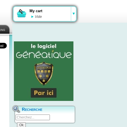
My cart
Vide
ing
Recherche