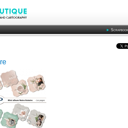
Scrapbook
re