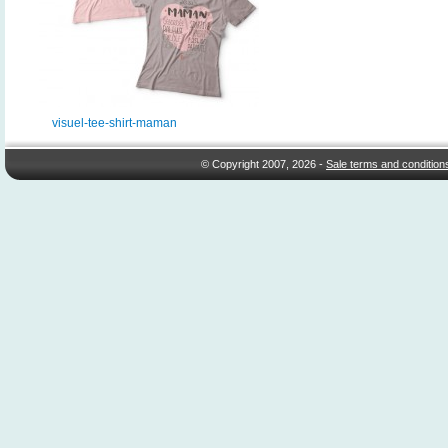
visuel-tee-shirt-maman
© Copyright 2007, 2026 -
Sale terms and condition