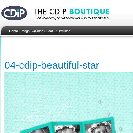
Home
›
Image Galleries
›
Pack 30 lettrines
04-cdip-beautiful-star