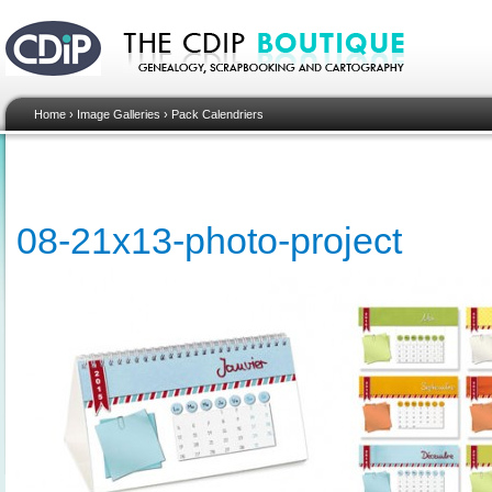
Home
›
Image Galleries
›
Pack Calendriers
08-21x13-photo-project