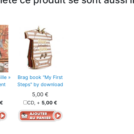
ille »
Brag book "My First
ent
Steps" by download
5,00 €
 €
CD, +
5,00 €