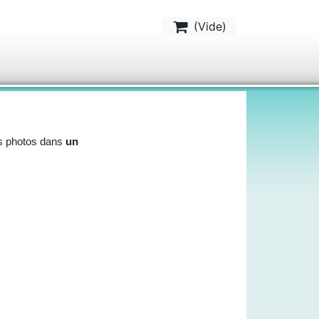
(
Vide
)
s photos dans
un