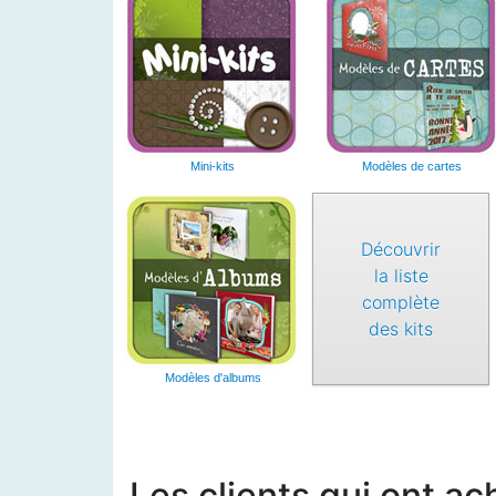
Mini-kits
Modèles de cartes
Découvrir
la liste
complète
des kits
Modèles d'albums
Les clients qui ont ac