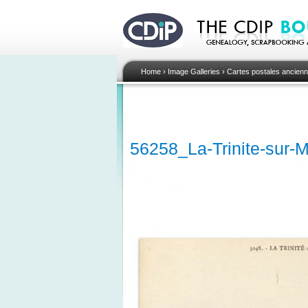
Home
›
Image Galleries
›
Cartes postales ancienn
56258_La-Trinite-sur