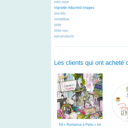
mini-view
Vignette-Attached-images
last-kits
modalbox
slide
slide-nav
last-products
Les clients qui ont acheté 
Kit « Romance à Paris » en