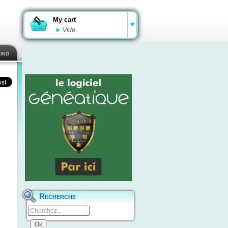
My cart
Vide
ing
Recherche