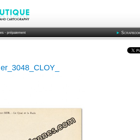
Scrapbook
es - prépaiement
-Mer_3048_CLOY_