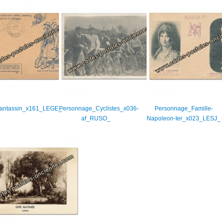
_Fantassin_x161_LEGE_
Personnage_Cyclistes_x036-
Personnage_Famille-
af_RUSO_
Napoleon-Ier_x023_LESJ_