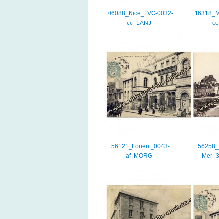
06088_Nice_LVC-0032-
16318_M
co_LANJ_
c
56121_Lorient_0043-
56258_L
af_MORG_
Mer_