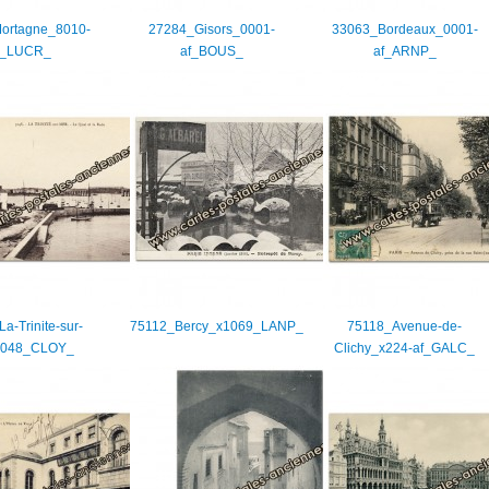
ortagne_8010-
27284_Gisors_0001-
33063_Bordeaux_0001-
o_LUCR_
af_BOUS_
af_ARNP_
a-Trinite-sur-
75112_Bercy_x1069_LANP_
75118_Avenue-de-
3048_CLOY_
Clichy_x224-af_GALC_