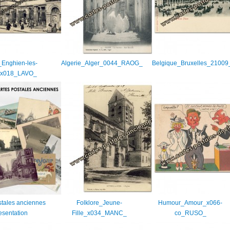
Enghien-les-
Algerie_Alger_0044_RAOG_
Belgique_Bruxelles_2100
_x018_LAVO_
stales anciennes
Folklore_Jeune-
Humour_Amour_x066-
resentation
Fille_x034_MANC_
co_RUSO_