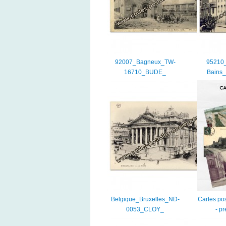
92007_Bagneux_TW-
95210_
16710_BUDE_
Bains
Belgique_Bruxelles_ND-
Cartes po
0053_CLOY_
- p