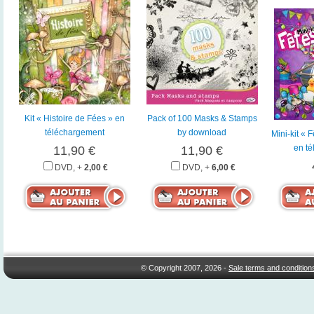
Kit « Histoire de Fées » en
Pack of 100 Masks & Stamps
téléchargement
by download
Mini-kit « 
en t
11,90 €
11,90 €
DVD, +
2,00 €
DVD, +
6,00 €
© Copyright 2007, 2026 -
Sale terms and condition