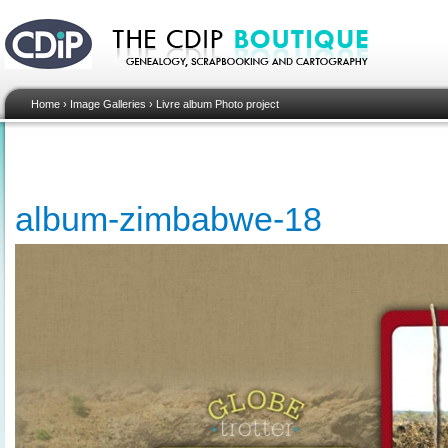
Home
›
Image Galleries
›
Livre album Photo project
album-zimbabwe-18