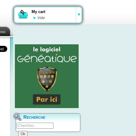
My cart
Vide
ing
Recherche