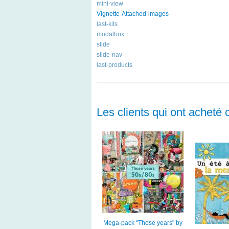
mini-view
Vignette-Attached-images
last-kits
modalbox
slide
slide-nav
last-products
Les clients qui ont acheté 
Mega-pack "Those years" by