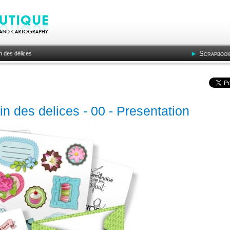
Scrapbook
n des délices
din des delices - 00 - Presentation