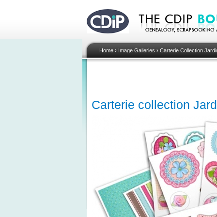
Home
›
Image Galleries
›
Carterie Collection Jardi
Carterie collection Jar