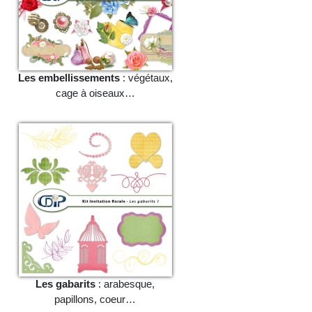
Les embellissements
: végétaux,
cage à oiseaux…
Les gabarits
: arabesque,
papillons, coeur…