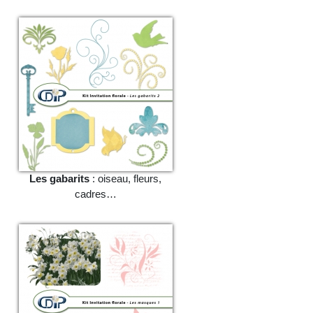
Les gabarits
: oiseau, fleurs,
cadres…