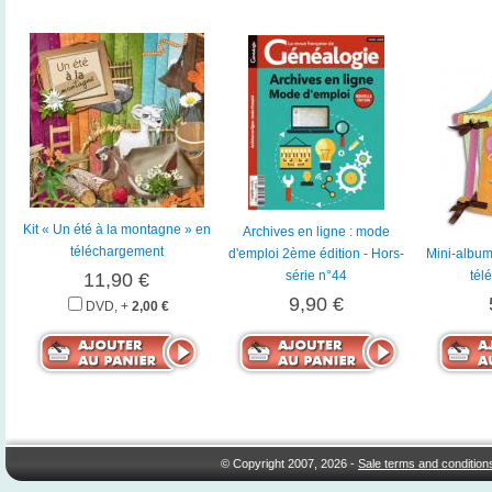
Kit « Un été à la montagne » en
Archives en ligne : mode
téléchargement
d'emploi 2ème édition - Hors-
Mini-album 
série n°44
tél
11,90 €
9,90 €
DVD, +
2,00 €
© Copyright 2007, 2026 -
Sale terms and condition