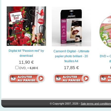
Digital kit "Passion red" by
Canson® Digital - Ultimate
download
papier photo brillant - 20
DVD « Co
feuilles A4
d
11,90 €
17,85 €
DVD, +
6,00 €
© Copyright 2007, 2026 -
Sale terms and condition