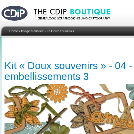
Home
›
Image Galleries
›
Kit Doux souvenirs
Kit « Doux souvenirs » - 04 -
embellissements 3