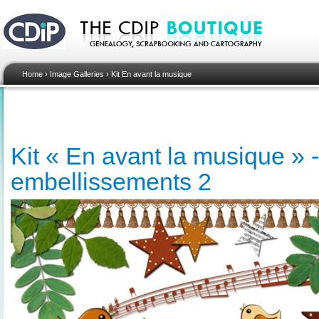
Home
›
Image Galleries
›
Kit En avant la musique
Kit « En avant la musique » -
embellissements 2